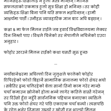
मानिसहरु शिक्षालाई नै ठूलो अस्त्र मान्छन् । मानिस
सफलताको एकमात्र ठूलो सुत्र शिक्षा हो भनिन्छ । तर कोही
व्यक्तिहरु शिक्षा बिना पनि यति सफल भइदिन्छन् । हामी
आश्चर्यमा पर्छौ । उनीहरु व्यावहारिक ज्ञान बाट अघि बढ्छन् ।
कक्षा ८ मा फेल मिलन राईले जब हवार्ड विश्वविद्यालयमा लेक्चर
दिन निम्तो पाए । विश्वले चिनेको तर नेपालीले नचिनेको एउटा
अनुहार ।
फोहोर उठाउने मिलन राईको कथा यसरी सुरु हुन्छः
…
नयाँबानेश्वरमा अघिल्लो दिन जुलुशले फालेको फोहोर
टिपिरहेको फोटो बिहानै सामाजिक संजालमा फोटो शेयर भयो
। सबैतिर द्वन्द चलिरहेको बेला सानो तिनो काम गरेर मान्छे
चर्चा कमाउन खोजेको होला भन्ने लागेर कतिले वास्तै गरेनन्
तर दिउँसो हुँदा नहुँदै सार्वजनिक पहिचान बनाएका व्यक्तिले
पनि उक्त फोटो शेयर गरे पछि एकाएक चर्चा बन्यो । त्यसपछि
के रहेछ भनेर जिज्ञासा उब्ज्यो र खोजी हुन थाल्यो मिलन