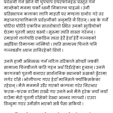
प्रर्दशनी गर्न खोजे यी चुपचाप एयरफोनहरु प्रस्तुत गर्न
मान्छेको मनमा चर्को ध्वनी निकाल्न चाहन्थे । उनी
प्रतिस्थापन कलाका लागि माइती घर मण्डला छनोट गरे तर
महानगरपालिकाले प्रर्दशनीको अनुमति नै दिएन् । अब के गर्ने
घोरिदा घोरिदै एकदिन सातदोबाटो स्थित उनको स्टुडियोको
छेउमा पुतली आएर बस्यो । सुरुमा त्यति वास्ता गरेनन् ।
रमाइलो लागेपछि एकछिन त्यता हेरेँ हेर्दा हेर्दै गज्जबको
आईडिया दिमागमा जन्मियो । त्यति सामान्य चिजले पनि
गज्जबसँग ध्यान तानिरहेको थियो ।
उनले हामी अभिव्यक्त गर्न जटिल तरिकाले सोच्छौं जबकी
सामान्य चिजबीजले कति गहन अर्थ दिईरहेका हुन्छन् । उनले
कागजको पुतली बनाएर सार्वजनिक स्थानको रुखको ढुँटामा
लगेर टाँसे । भोलीपल्ट गएर हेर्दा मानिसले फ्याँकिसकेका
रहेछन् । मैले मनमनै उडेँर गएको कल्पना गरेर निरन्तर
फरक–फरक ठाउँमा राख्दै गए उनले भने मैले हरेक नयाँ नयाँ
ठाउँमा मेरो पुतली टाँसेको देख्दा आन्नद लाग्थ्यो । एउटा
विन्दुमा गएर उनीसँग भएको सबै पैसा सकियो ।