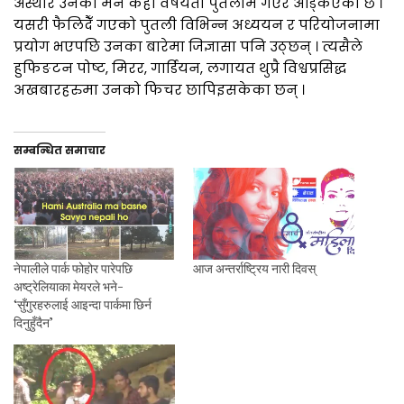
अस्थीर उनको मन केही वर्षयता पुतलीमै गएर अड्किएको छ ।
यसरी फैलिदैँ गएको पुतली विभिन्न अध्ययन र परियोजनामा
प्रयोग भएपछि उनका बारेमा जिज्ञासा पनि उठ्छन् । त्यसैले
हुफिङटन पोष्ट, मिरर, गार्डियन, लगायत थुप्रै विश्वप्रसिद्ध
अखबारहरुमा उनको फिचर छापिइसकेका छन् ।
सम्बन्धित समाचार
नेपालीले पार्क फोहोर पारेपछि
आज अन्तर्राष्ट्रिय नारी दिवस्
अष्ट्रेलियाका मेयरले भने-
‘सुँगुरहरुलाई आइन्दा पार्कमा छिर्न
दिनुहुँदैन’