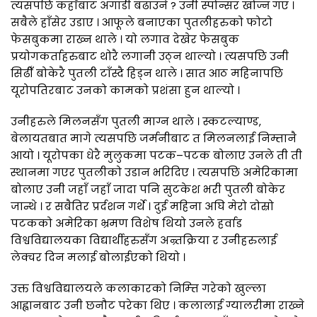
त्यसपछि कहाँबाट अगाडी बढाउने ? उनी स्पोन्सर खोज्न गए ।
सबैले हाँसेर उडाए । आफूले बनाएका पुतलीहरुको फोटो
फेसबुकमा राख्न थाले । यो लगाव देखेर फेसबुक
प्रयोगकर्ताहरुबाट थोरै लगानी उठ्न थाल्यो । त्यसपछि उनी
सिढीँ बोकेरै पुतली टाँस्दै हिड्न थाले । सात आठ महिनापछि
यूरोपतिरबाट उनको कामको प्रशंसा हुन थाल्यो ।
उनीहरुले मिलनसँग पुतली माग्न थाले । स्कटल्याण्ड,
बेलायतबात मागे त्यसपछि जर्मनीबाट त मिलनलाई निम्तानै
आयो । यूरोपका धेरै मुलुकमा पटक–पटक बोलाए उनले ती ती
स्थानमा गएर पुतलीको उडान भरिदिए । त्यसपछि अमेरिकामा
बोलाए उनी जहाँ जहाँ जादा पनि सुटकेश भरी पुतली बोकेर
जान्थे । र सबैतिर प्रर्दशन गर्थे । दुई महिना अघि मेरो दोस्रो
पटकको अमेरिका भ्रमण विशेष थियो उनले हर्वाड
विश्वविद्यालयका विद्यार्थीहरुसँग अन्र्तक्रिया र उनीहरुलाई
लेक्चर दिन मलाई बोलाईएको थियो ।
उक्त विश्वविद्यालयले कलाकारको निम्त्ति गरेको खुल्ला
आह्वानबाट उनी छनौट परेका थिए । कलालाई ग्यालरीमा राख्ने