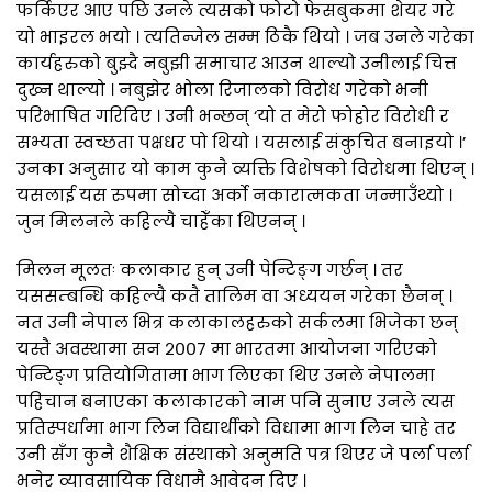
फर्किएर आए पछि उनले त्यसको फोटो फेसबुकमा शेयर गरे
यो भाइरल भयो । त्यतिन्जेल सम्म ठिकै थियो । जब उनले गरेका
कार्यहरुको बुझ्दै नबुझी समाचार आउन थाल्यो उनीलाई चित्त
दुख्न थाल्यो । नबुझेर भोला रिजालको विरोध गरेको भनी
परिभाषित गरिदिए । उनी भन्छन् ‘यो त मेरो फोहोर विरोधी र
सभ्यता स्वच्छता पक्षधर पो थियो । यसलाई संकुचित बनाइयो ।’
उनका अनुसार यो काम कुनै व्यक्ति विशेषको विरोधमा थिएन् ।
यसलाई यस रुपमा सोच्दा अर्को नकारात्मकता जन्माउँथ्यो ।
जुन मिलनले कहिल्यै चाहेँका थिएनन् ।
मिलन मूलतः कलाकार हुन् उनी पेन्टिङ्ग गर्छन् । तर
यससम्बन्धि कहिल्यै कतै तालिम वा अध्ययन गरेका छैनन् ।
नत उनी नेपाल भित्र कलाकालहरुको सर्कलमा भिजेका छन्
यस्तै अवस्थामा सन २००७ मा भारतमा आयोजना गरिएको
पेन्टिङ्ग प्रतियोगितामा भाग लिएका थिए उनले नेपालमा
पहिचान बनाएका कलाकारको नाम पनि सुनाए उनले त्यस
प्रतिस्पर्धामा भाग लिन विद्यार्थीको विधामा भाग लिन चाहे तर
उनी सँग कुनै शैक्षिक संस्थाको अनुमति पत्र थिएर जे पर्ला पर्ला
भनेर व्यावसायिक विधामै आवेदन दिए ।