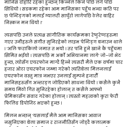
मानिस दोहोरि रहेका हुन्छन् किन्नेले किने पछि लगे पछि
सिधियो । सडकमा रहेका आम मानिसका पहुँच भन्दा कति पर
छ पेन्टिङ्गको मलाई ग्यालरी साघुँरो लागेपछि ठेलेर बाहिर
निस्कन मन थियो ।’
त्यसपछि उनले प्रत्यक्ष सांगीतिक कार्यक्रमका रेष्टुरेण्टहरुमा
गएर उनीहरुले संगीत सुनिरहेको लाइभ पेन्टिङ्ग बनाउन थाले
। ‘अलि फराकिलो जमात त भयो । तर पनि हुने खाने कै पहुँचमा
सिमित भईयो । त्यसपछि म अर्को अभियानमा लागे’ जो–जो भेट
हुन्छ, त्योसँग एयरफोन माग्दै हिन्ने त्यसरी मैले एक वर्षमा चार
हजार ओटा एयरफोन जम्मा गरेको त्यतिबेला मिलनलाई
एयरफोन वस्तु मात्र नभएर उनलाई सुम्पने हजारौँ
मानिसहरुसँग अन्तरङ्ग जोडिएको साधना थियो । कसैले कुनै
समय मिठो गित सुनिरहेका होलान् त कसैले आफ्नो
प्रेमिकासँग संवाद गरेका होलान् । त्यस्तो महत्वको कुरा फेरी
फिलिङ डिपोजिट भएको हुन्छ ।
मिलन भन्छन् ‘यसलाई मैले आम मानिसका आवाज
नसुनिएका बेला समाज र राजनीतिसँग जोड्दै कलात्मक