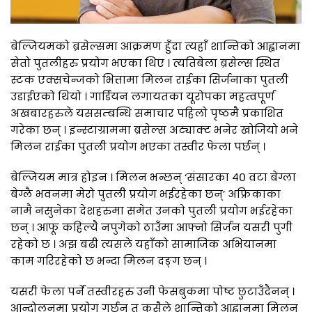
बेल्जियमको ब्रसेल्समा आक्रमण हुँदा त्यहाँ शान्तिको आह्वानमा
सेतो पुतलीहरु प्रयोग भएका थिए । त्यतिबेला ब्रसेल्स स्थित
स्टक एक्सचेन्जको भित्तामा मिलन राईका सिर्जनाका पुतली
उडाईएको थियो । गार्डियन लगायतका यूरोपका महत्वपूर्ण
अखबारहरुले यससम्बन्धि समाचार पहिलो पृष्ठमै प्रकाशित
गरेका छन् । इन्स्टाग्राममा ब्रसेल्स अट्याक्ट भनेर खोजियो भने
मिलन राईका पुतली प्रयोग भएका तस्वीर फेला पर्छन् ।
बेल्जियम मात्र होइन । मिलन भन्छन् ‘संसारका ४० वटा बेग्ला
बेग्लै भवनमा मेरो पुतली प्रयोग भईरहेका छन्’ अफ्रिकाका
नामै नसुनेका देशहरुमा समेत उनको पुतली प्रयोग भईरहेका
छन् । आफू कहिल्यै नपुगेको ठाउँमा आफ्नो सिर्जन यसरी पुगी
रहेको छ । अझ बढी त्यसले यहाँको सामाजिक अभियानमा
काम गरिरहेको छ भन्दा मिलन दङ्ग छन् ।
यसरी फेला पर्ने तस्वीरहरु उनी फेसबुकमा पोष्ट छुटाउँदैनन् ।
आन्दोलनमा प्रयोग गर्छन् त कसैले शान्तिको आह्वानमा मिलन