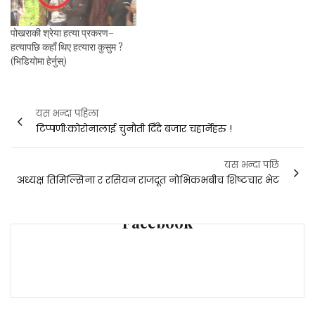
पोखराकी श्रेया हत्या प्रकरण–
हत्यापछि कहाँ थिए हत्यारा कुसुम ?
(भिडियोमा हेर्नुस्)
Post
यस भन्दा पहिला
टिप्पणीःकोरोनालाई चुनौती दिँदै बजार चहार्नेहरु !
navigation
यस भन्दा पछि
अध्यक्ष तिमिल्सिना र रसियन राजदूत नोभिकभबीच शिष्टचार भेट
Facebook