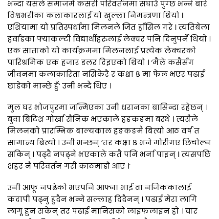
भन्दा यसले समाजमै कसरी परिवर्तनमा सघाउँ पुग्छ भन्ने बारे
विश्वभरीका कलाकारलाई यो खुल्ला निमन्त्रणा थियो ।
एशियामा यो प्रतिस्पर्धामा मिलनले जित हाँसिल गरे । त्यतिबेला
हर्वाडका फ्याकल्टी विद्यार्थीहरुलाई लेक्चर पनि दिनुपर्ने थियो ।
एक साताको यो कार्यक्रममा मिलनलाई प्रत्येक लेक्चरको
पारिश्रमिक एक हजार डलर दिइएको थियो । ‘मैले कसैसँग
जीवनमा कलाकारिता नसिकेरै र कक्षा ८ मा फेल भएर पढाई
छाडेको मान्छे हुँ’ उनी भन्दै थिए ।
मुल घर भोजपुरमा जन्मिएका उनी धरानका बासिन्दा रहेछन् ।
बुवा ब्रिटिश गोर्खा सैनिक भएकाले हङकङमा बस्थे । त्यसैले
मिलनको प्रारम्भिक बाल्यकाल हङकङमै बित्यो आठ वर्ष त
सामान्य बित्यो । उनी भन्छन् ‘तर कक्षा ८ भने मोरीगए छिचोल्न
सकिन् । पढ्दै नपढ्ने भएकाले कतै पनि भर्ना पाइन् । त्यसपछि
शहर नै परिवर्तन गरी काठमाडौं आए ।’
उनी आफू नपढेको भएपनि आफ्ना भाई वा नजिककालाई
कदापी पढ्नु हुदैन भन्ने सल्लाह दिदैनन् । पढाई मेरा लागि
लागू हुन सकेन् तर पढाई मानिसको लाइफलाइन हो । चार