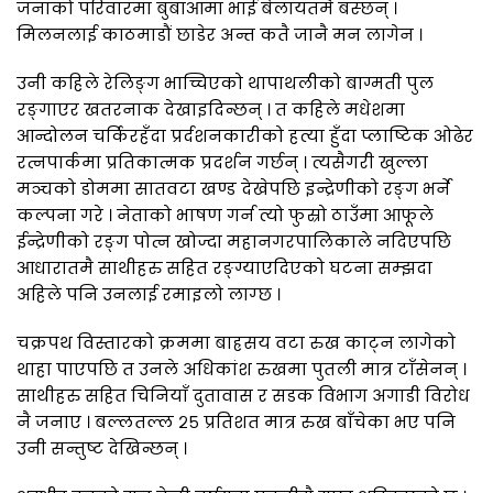
जनाको परिवारमा बुबाआमा भाई बेलायतमै बस्छन् ।
मिलनलाई काठमाडौं छाडेर अन्त कतै जानै मन लागेन ।
उनी कहिले रेलिङ्ग भाच्चिएको थापाथलीको बाग्मती पुल
रङ्गाएर खतरनाक देखाइदिन्छन् । त कहिले मधेशमा
आन्दोलन चर्किरहँदा प्रर्दशनकारीको हत्या हुँदा प्लाष्टिक ओढेर
रत्नपार्कमा प्रतिकात्मक प्रदर्शन गर्छन् । त्यसैगरी खुल्ला
मञ्चको डोममा सातवटा खण्ड देखेपछि इन्द्रेणीको रङ्ग भर्ने
कल्पना गरे । नेताको भाषण गर्न त्यो फुस्रो ठाउँमा आफूले
ईन्द्रेणीको रङ्ग पोत्न खोज्दा महानगरपालिकाले नदिएपछि
आधारातमै साथीहरु सहित रङ्ग्याएदिएको घटना सम्झदा
अहिले पनि उनलाई रमाइलो लाग्छ ।
चक्रपथ विस्तारको क्रममा बाह्रसय वटा रुख काट्न लागेको
थाहा पाएपछि त उनले अधिकांश रुखमा पुतली मात्र टाँसेनन् ।
साथीहरु सहित चिनियाँ दुतावास र सडक विभाग अगाडी विरोध
नै जनाए । बल्लतल्ल २५ प्रतिशत मात्र रुख बाँचेका भए पनि
उनी सन्तुष्ट देखिन्छन् ।