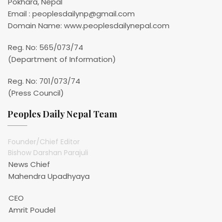
Pokhara, Nepal
Email : peoplesdailynp@gmail.com
Domain Name: www.peoplesdailynepal.com
Reg. No: 565/073/74
(Department of Information)
Reg. No: 701/073/74
(Press Council)
Peoples Daily Nepal Team
Founder/Chief Editor
Bishow Darshan Parajuli
News Chief
Mahendra Upadhyaya
CEO
Amrit Poudel