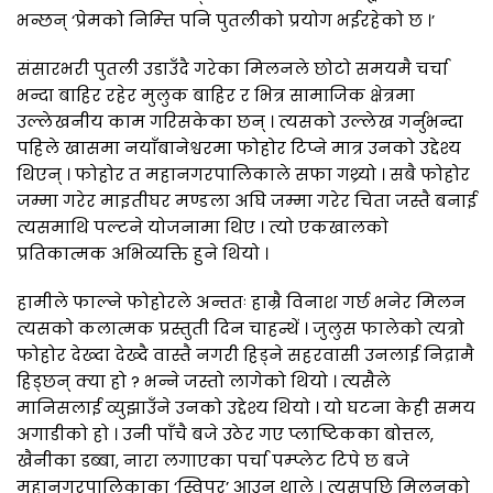
भन्छन् ‘प्रेमको निम्त्ति पनि पुतलीको प्रयोग भईरहेको छ ।’
संसारभरी पुतली उडाउँदै गरेका मिलनले छोटो समयमै चर्चा
भन्दा बाहिर रहेर मुलुक बाहिर र भित्र सामाजिक क्षेत्रमा
उल्लेखनीय काम गरिसकेका छन् । त्यसको उल्लेख गर्नुभन्दा
पहिले खासमा नयाँबानेश्वरमा फोहोर टिप्ने मात्र उनको उद्देश्य
थिएन् । फोहोर त महानगरपालिकाले सफा गथ्र्यो । सबै फोहोर
जम्मा गरेर माइतीघर मण्डला अघि जम्मा गरेर चिता जस्तै बनाई
त्यसमाथि पल्टने योजनामा थिए । त्यो एकखालको
प्रतिकात्मक अभिव्यक्ति हुने थियो ।
हामीले फाल्ने फोहोरले अन्ततः हाम्रै विनाश गर्छ भनेर मिलन
त्यसको कलात्मक प्रस्तुती दिन चाहन्थें । जुलुस फालेको त्यत्रो
फोहोर देख्दा देख्दै वास्तै नगरी हिड्ने सहरवासी उनलाई निद्रामै
हिड्छन् क्या हो ? भन्ने जस्तो लागेको थियो । त्यसैले
मानिसलाई व्युझाउँने उनको उद्देश्य थियो । यो घटना केही समय
अगाडीको हो । उनी पाँचै बजे उठेर गए प्लाष्टिकका बोत्तल,
खैनीका डब्बा, नारा लगाएका पर्चा पम्प्लेट टिपे छ बजे
महानगरपालिकाका ‘स्विपर’ आउन थाले । त्यसपछि मिलनको