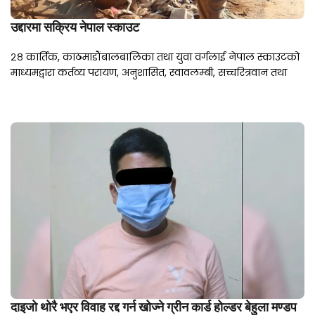
उद्दारमा सक्रिय नेपाल स्काउट
२८ कार्तिक, काठमाडौंबालबालिका तथा युवा वर्गलाई नेपाल स्काउटको
माध्यमद्वारा कर्तव्य परायण, अनुशासित, स्वावलम्बी, सच्चरित्रवान तथा
दाइजो थोरै भएर विवाह रद्द गर्न खोज्ने ग्रीन कार्ड होल्डर बेहुला मण्डप