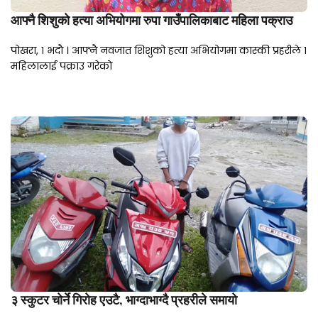
आफ्नै शिशुको हत्या अभियोगमा रुपा गाउँपालिकाबाट महिला पक्राउ
पोखरा, १ भदाै । आफ्नै नवजात शिशुको हत्या अभियोगमा कास्की प्रहरीले १
महिलालाई पक्राउ गरेको
३ स्कुटर चोर्ने गिरोह एउटै, भाग्दाभाग्दै प्रहरीले समायो