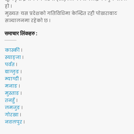
हो ।
मुख्यतः यस प्रदेशको गतिविधिमा केन्द्रित रही पोखराबाट
सञ्चालनमा रहेको छ ।
समाचार लिंकहरु :
कास्की
।
स्याङ्जा
।
पर्वत
।
बाग्लुङ
।
म्याग्दी
।
मनाङ
।
मुस्ताङ
।
तनहुँ
।
लमजुङ
।
गोरखा
।
नवलपुर
।