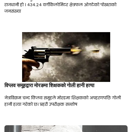
राजधानी हो । ४३४.२४ वर्गकिलोमिटर क्षेत्रफल ओगटेको पोखराको
जनसंख्या
विप्लव समूहद्वारा मोरङमा शिक्षकको गोली हानी हत्या
नेत्रविक्रम चन्द विप्लव समूहले मोरङमा शिक्षकको अपहरणपछि गोली
हानी हत्या गरेको छ। प्रहरी उपरीक्षक सन्तोष