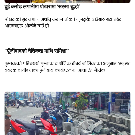
दुई करोड लगानीमा पोखरामा ‘सरुमा चुल्हो’
पोखराको मुख्य भाग अर्थात् लखन चोक । जुनसुकै ठाउँबाट बस चढेर
आएकाहरु ओर्लने ठाउँ हो
“पूँजीवादको नैतिकता माथि समिक्षा”
पुस्तकको परिचययो पुस्ताक दार्शनिक रोबर्ट नोजिकाका अनुसार “सहमत
वयस्क वार्गबिचाका पुजीबादी कार्यहरु’’ मा आधारित नैतिक